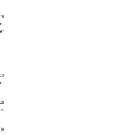
re
nt
er
es
nt
us
us
 la