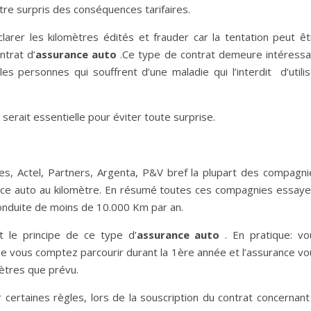
tre surpris des conséquences tarifaires.
larer les kilomètres édités et frauder car la tentation peut êt
ntrat d’
assurance auto
.Ce type de contrat demeure intéressa
es personnes qui souffrent d’une maladie qui l’interdit d’utilis
serait essentielle pour éviter toute surprise.
ces, Actel, Partners, Argenta, P&V bref la plupart des compagni
nce auto au kilomètre. En résumé toutes ces compagnies essaye
conduite de moins de 10.000 Km par an.
t le principe de ce type d’
assurance auto
. En pratique: vo
ue vous comptez parcourir durant la 1ère année et l’assurance vo
ètres que prévu.
r certaines règles, lors de la souscription du contrat concernant