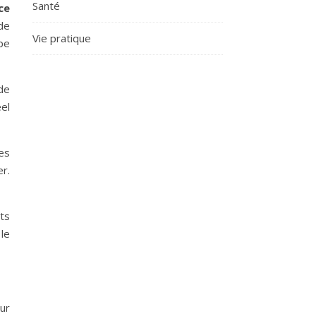
Santé
ce
de
Vie pratique
pe
de
el
es
er.
ts
 le
our