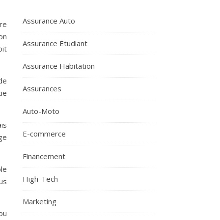
Assurance Auto
re
on
Assurance Etudiant
oit
Assurance Habitation
 de
Assurances
tie
Auto-Moto
ais
E-commerce
ge
Financement
le
High-Tech
us
Marketing
ou