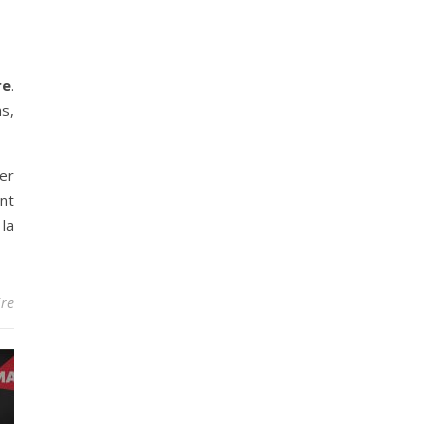
re
.
s,
er
ont
la
re