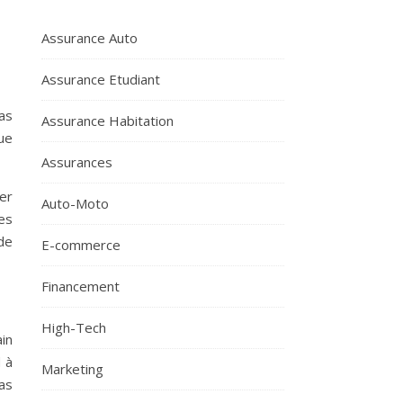
Assurance Auto
Assurance Etudiant
as
Assurance Habitation
ue
Assurances
er
Auto-Moto
es
 de
E-commerce
Financement
High-Tech
in
 à
Marketing
as