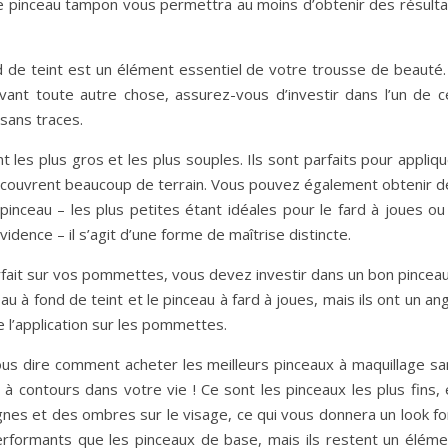
le pinceau tampon vous permettra au moins d’obtenir des résulta
d de teint est un élément essentiel de votre trousse de beauté. 
vant toute autre chose, assurez-vous d’investir dans l’un de c
 sans traces.
 les plus gros et les plus souples. Ils sont parfaits pour appliq
ils couvrent beaucoup de terrain. Vous pouvez également obtenir 
inceau – les plus petites étant idéales pour le fard à joues ou 
dence – il s’agit d’une forme de maîtrise distincte.
parfait sur vos pommettes, vous devez investir dans un bon pincea
au à fond de teint et le pinceau à fard à joues, mais ils ont un an
de l’application sur les pommettes.
us dire comment acheter les meilleurs pinceaux à maquillage sa
à contours dans votre vie ! Ce sont les pinceaux les plus fins, 
gnes et des ombres sur le visage, ce qui vous donnera un look fo
rformants que les pinceaux de base, mais ils restent un éléme