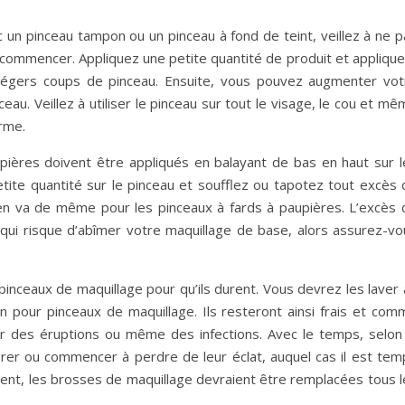
 un pinceau tampon ou un pinceau à fond de teint, veillez à ne p
 commencer. Appliquez une petite quantité de produit et applique
 légers coups de pinceau. Ensuite, vous pouvez augmenter vot
eau. Veillez à utiliser le pinceau sur tout le visage, le cou et m
orme.
upières doivent être appliqués en balayant de bas en haut sur l
tite quantité sur le pinceau et soufflez ou tapotez tout excès 
Il en va de même pour les pinceaux à fards à paupières. L’excès 
e qui risque d’abîmer votre maquillage de base, alors assurez-vo
pinceaux de maquillage pour qu’ils durent. Vous devrez les laver
n pour pinceaux de maquillage. Ils resteront ainsi frais et com
 des éruptions ou même des infections. Avec le temps, selon 
orer ou commencer à perdre de leur éclat, auquel cas il est tem
ment, les brosses de maquillage devraient être remplacées tous l