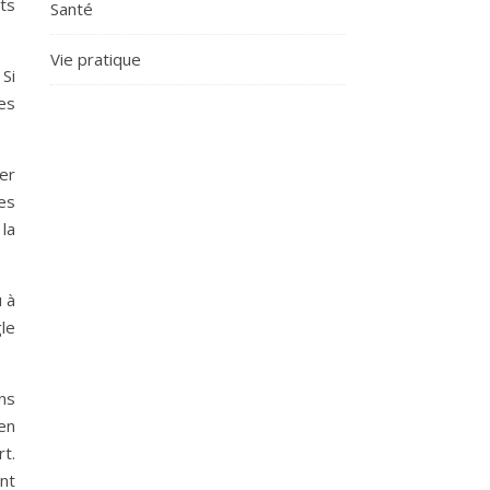
ts
Santé
Vie pratique
Si
es
uer
des
la
u à
gle
ns
en
rt.
nt