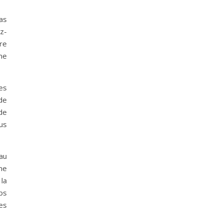
as
z-
re
ême
es
de
de
us
 au
me
la
ps
es