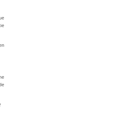
ue
tie
en
ne
de
e