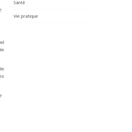
Santé
e
Vie pratique
el
ale
de
es
e