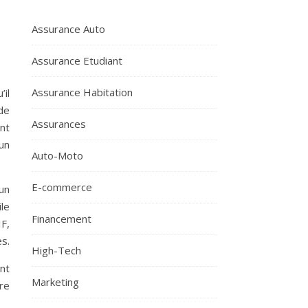
Assurance Auto
Assurance Etudiant
Assurance Habitation
il
de
Assurances
nt
un
Auto-Moto
E-commerce
 un
le
Financement
F,
s.
High-Tech
ent
Marketing
re