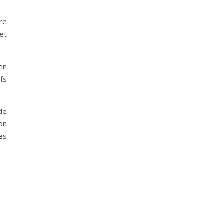
re
 et
en
fs
de
ion
es